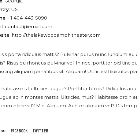
te
: Georgia
ntry
: US
ne
: +1 404-443-5090
il
:
contact@email.com
site
:
http://thelakewoodamphitheater.com
lisis porta ridiculus mattis? Pulvinar purus nunc lundium eu 
is? Risus eu rhoncus pulvinar vel! In nec, porttitor pid tinci
iscing aliquam penatibus sit. Aliquam! Ultricies! Ridiculus pla
 habitasse sit ultricies augue? Porttitor turpis? Ridiculus 
ugue ac in montes mattis. Ultricies, mus? Habitasse proin 
 cum placerat? Mid. Aliquam. Auctor aliquam vel? Dis tempo
Facebook
Twitter