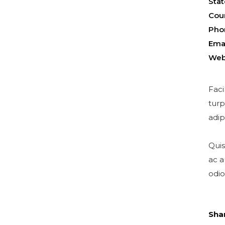
Sta
Cou
Pho
Ema
Web
Faci
turp
adip
Quis
ac a
odio