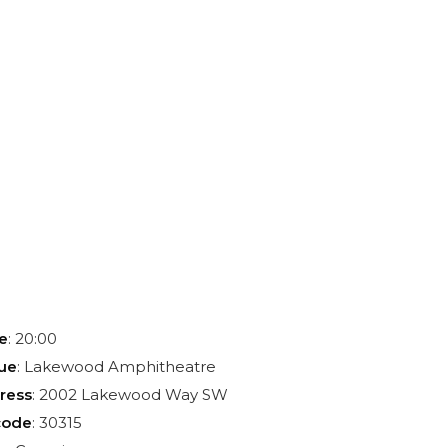
e
: 20:00
ue
: Lakewood Amphitheatre
ress
: 2002 Lakewood Way SW
code
: 30315