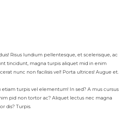
duis! Risus lundium pellentesque, et scelerisque, ac
dunt tincidunt, magna turpis aliquet mid in enim
cerat nunc non facilisis vel! Porta ultrices! Augue et.
arcu etiam turpis vel elementum! In sed? A mus cursus
enim pid non tortor ac? Aliquet lectus nec magna
r dis? Turpis.