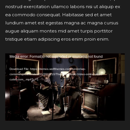
nostrud exercitation ullamco laboris nisi ut aliquip ex
ea commodo consequat. Habitasse sed et amet
lundium amet est egestas magna ac magna cursus
augue aliquam montes mid amet turpis porttitor
tristique etiam adipiscing eros enim proin enim.
Video
Media error: Format(s) not supported or source(s) not found
Player
Download File: https://demos.wolfthemes.com/herion/wp-
content/uploads/sites/31/2019/10/The-Fear-Music-Video-online-video-
cutter.com_.mp4?_=1