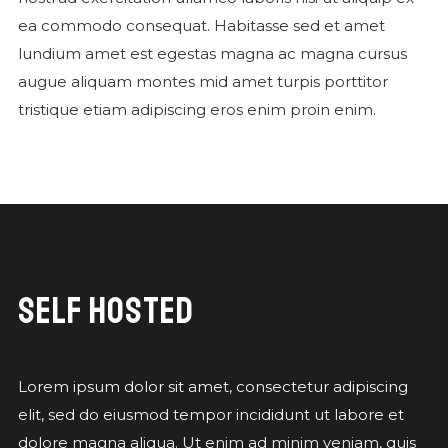
ea commodo consequat. Habitasse sed et amet
lundium amet est egestas magna ac magna cursus
augue aliquam montes mid amet turpis porttitor
tristique etiam adipiscing eros enim proin enim.
SELF HOSTED
Lorem ipsum dolor sit amet, consectetur adipiscing
elit, sed do eiusmod tempor incididunt ut labore et
dolore magna aliqua. Ut enim ad minim veniam, quis